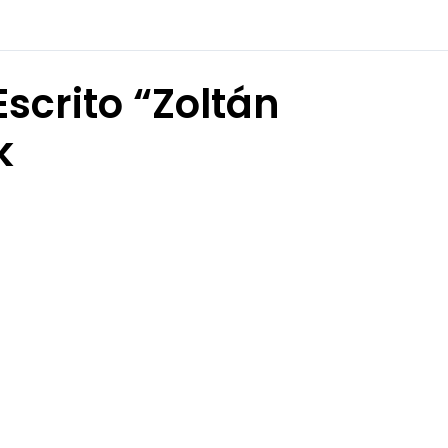
Escrito “Zoltán
k