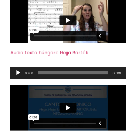
Audio texto húngaro Héjja Bartók
Reproductor
00:00
00:00
de
audio