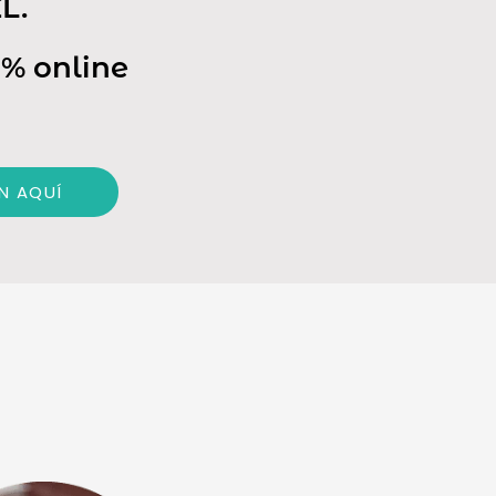
L.
% online
N AQUÍ