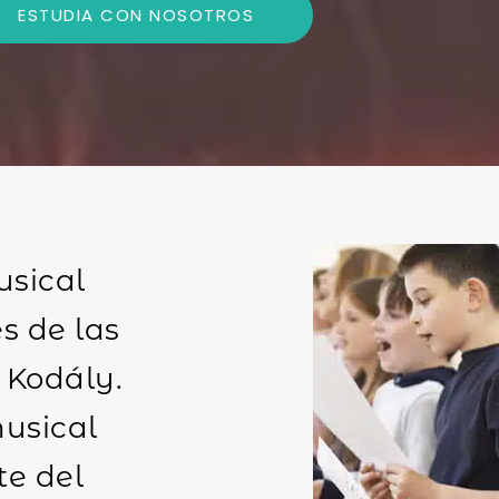
ESTUDIA CON NOSOTROS
usical
s de las
 Kodály.
usical
te del