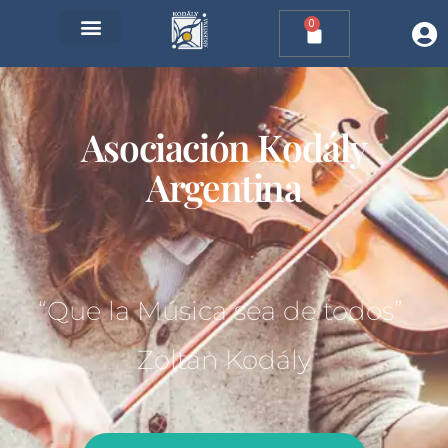
0
Asociación Kodály
Argentina
“Que la Música sea de todos”
Zoltán Kodály